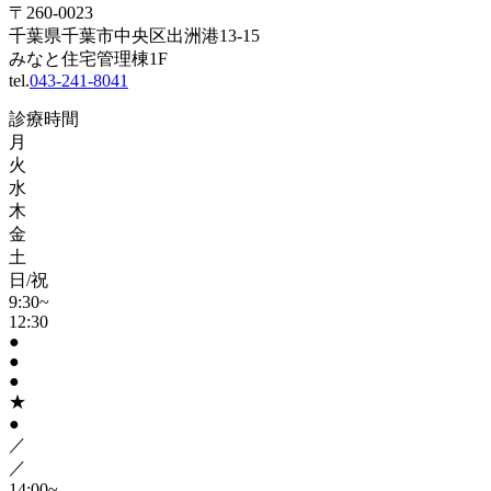
〒260-0023
千葉県千葉市中央区出洲港13-15
みなと住宅管理棟1F
tel.
043-241-8041
診療時間
月
火
水
木
金
土
日/祝
9:30~
12:30
●
●
●
★
●
／
／
14:00~