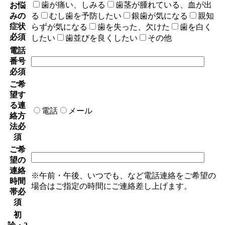
歯が痛い、しみる
歯茎が腫れている、血が出
お悩
みの
る
むし歯を予防したい
銀歯が気になる
親知
症状
らずが気になる
歯を失った、欠けた
歯を白く
必須
したい
歯並びを良くしたい
その他
電話
番号
必須
ご希
望す
る連
電話
メール
絡方
法
必
須
ご希
望の
連絡
※午前・午後、いつでも、など電話連絡をご希望の
時間
場合はご指定の時間にご連絡差し上げます。
帯
必
須
初