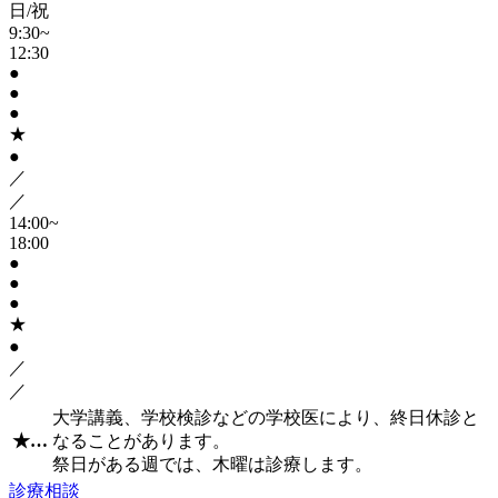
日/祝
9:30~
12:30
●
●
●
★
●
／
／
14:00~
18:00
●
●
●
★
●
／
／
大学講義、学校検診などの学校医により、終日休診と
★
…
なることがあります。
祭日がある週では、木曜は診療します。
診療相談