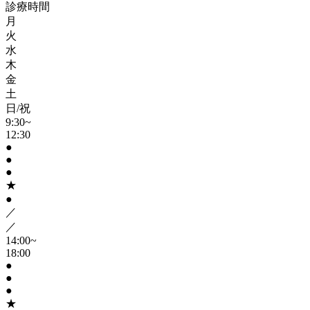
診療時間
月
火
水
木
金
土
日/祝
9:30~
12:30
●
●
●
★
●
／
／
14:00~
18:00
●
●
●
★