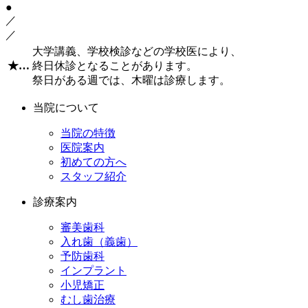
●
／
／
大学講義、学校検診などの学校医により、
★
…
終日休診となることがあります。
祭日がある週では、木曜は診療します。
当院について
当院の特徴
医院案内
初めての方へ
スタッフ紹介
診療案内
審美歯科
入れ歯（義歯）
予防歯科
インプラント
小児矯正
むし歯治療