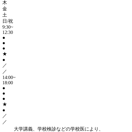
木
金
土
日/祝
9:30~
12:30
●
●
●
★
●
／
／
14:00~
18:00
●
●
●
★
●
／
／
大学講義、学校検診などの学校医により、