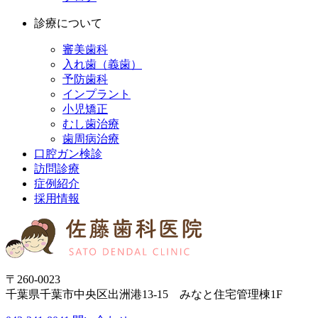
診療について
審美歯科
入れ歯（義歯）
予防歯科
インプラント
小児矯正
むし歯治療
歯周病治療
口腔ガン検診
訪問診療
症例紹介
採用情報
〒260-0023
千葉県千葉市中央区出洲港13-15 みなと住宅管理棟1F