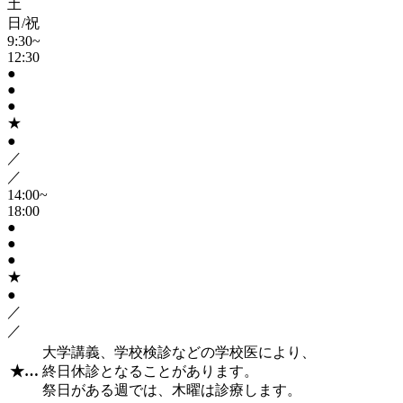
土
日/祝
9:30~
12:30
●
●
●
★
●
／
／
14:00~
18:00
●
●
●
★
●
／
／
大学講義、学校検診などの学校医により、
★
…
終日休診となることがあります。
祭日がある週では、木曜は診療します。