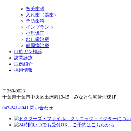
審美歯科
入れ歯（義歯）
予防歯科
インプラント
小児矯正
むし歯治療
歯周病治療
口腔ガン検診
訪問診療
症例紹介
採用情報
〒260-0023
千葉県千葉市中央区出洲港13-15 みなと住宅管理棟1F
043-241-8041
問い合わせ