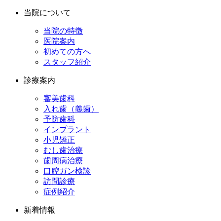
当院について
当院の特徴
医院案内
初めての方へ
スタッフ紹介
診療案内
審美歯科
入れ歯（義歯）
予防歯科
インプラント
小児矯正
むし歯治療
歯周病治療
口腔ガン検診
訪問診療
症例紹介
新着情報